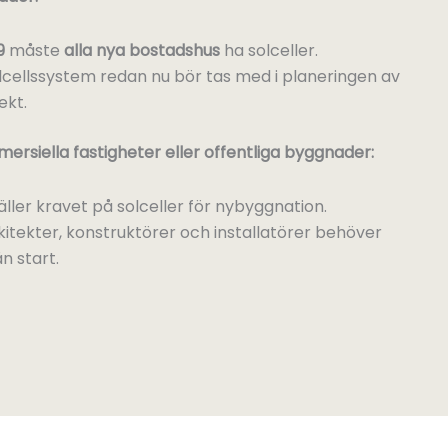
9
måste
alla nya bostadshus
ha solceller.
lcellssystem redan nu bör tas med i planeringen av
ekt.
rsiella fastigheter eller offentliga byggnader:
ller kravet på solceller för nybyggnation.
kitekter, konstruktörer och installatörer behöver
n start.