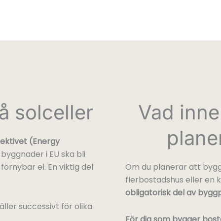
å solceller
Vad inne
plane
ektivet (Energy
a byggnader i EU ska bli
örnybar el. En viktig del
Om du planerar att bygga
flerbostadshus eller en 
obligatorisk del av bygg
äller successivt för olika
För dig som bygger bost