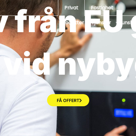
 från EU
Fastighet
Privat
Produkter
Tjänster
Kunsk
r vid nyb
FÅ OFFERT