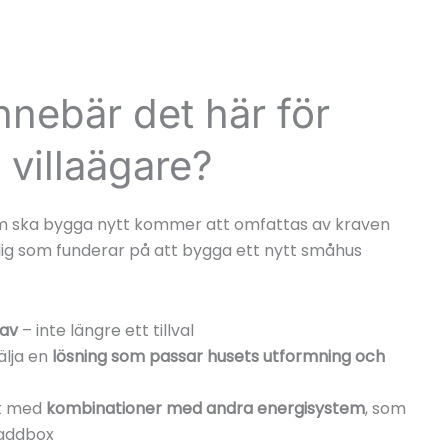
nnebär det här för
villaägare?
m ska bygga nytt kommer att omfattas av kraven
dig som funderar på att bygga ett nytt småhus
rav
– inte längre ett tillval
välja en
lösning som passar husets utformning och
lt med
kombinationer med andra energisystem
, som
addbox