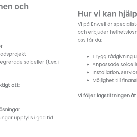
hen och
Hur vi kan hjälp
Vi på Enwell är specialis
och erbjuder helhetslösn
oss får du:
er
adsprojekt
Trygg rådgivning 
egrerade solceller (t.ex. i
Anpassade solcell
Installation, serv
Möjlighet till finans
tigt att:
Vi följer lagstiftningen å
lösningar
ngar uppfylls i god tid