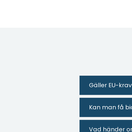
Gäller EU-kra
Kan man få bid
Vad händer om 