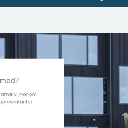
g med?
erättar vi mer om
representanter