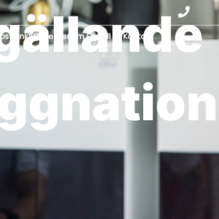
 gällande
apsbank
IVT Center
Om Enwell
Kontakt
yggnation