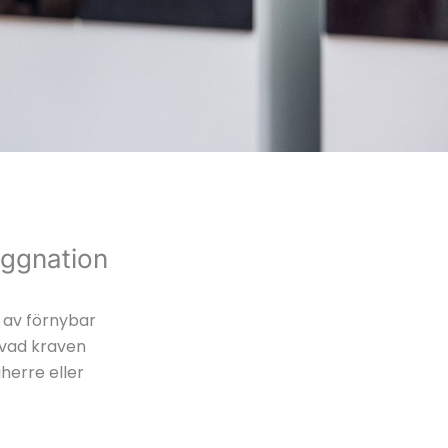
yggnation
 av förnybar
 vad kraven
herre eller