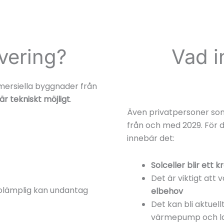
overing?
Vad i
mersiella byggnader från
är tekniskt möjligt
.
Även privatpersoner so
från och med 2029. För 
innebär det:
Solceller blir ett k
Det är viktigt att 
 olämplig kan undantag
elbehov
Det kan bli aktuel
värmepump och l