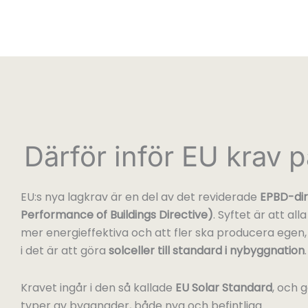
Därför inför EU krav p
EU:s nya lagkrav är en del av det reviderade
EPBD-dir
Performance of Buildings Directive)
. Syftet är att all
mer energieffektiva och att fler ska producera egen, f
i det är att göra
solceller till standard i nybyggnation
.
Kravet ingår i den så kallade
EU Solar Standard
, och g
typer av byggnader, både nya och befintliga.