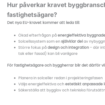
Hur påverkar kravet byggbransc
fastighetsägare?
Det nya EU-kravet kommer att leda till:
Ökad efterfrågan på
energieffektiva byggnad
Solcellssystem som en
självklar del
av nybyggn
Större fokus på
design och integration
– där int
tak eller fasad) kan bli vanligare
För fastighetsägare och byggherrar blir det därför vik
Planera in solceller redan i projekteringsfasen
Välja energieffektiva och
estetiskt anpassade 
Säkerställa att bygglov och tekniska förutsättni