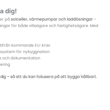
a dig!
ter på
solceller, värmepumpar och laddlösningar
–
ingar för både villaägare och fastighetsägare. Med
utifrån kommande EU-krav
ssystem för nybyggnation
ice och dokumentation
iering
t dig – så att du kan fokusera på att bygga hållbart.