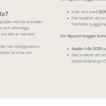
Från och med
202
la?
Det innebär att so
nader ska ha solceller.
framtida byggproj
a och offentliga
om det är tekniskt
För dig som bygger komme
ler vid nybyggnation.
Redan från 2026
gä
fattas av krav om
Det innebär att ar
tänka solenergi frå